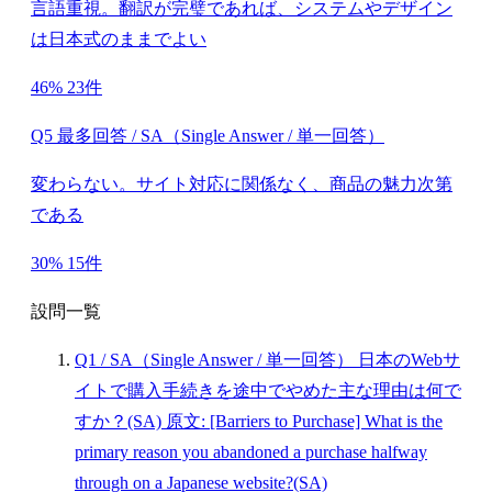
言語重視。翻訳が完璧であれば、システムやデザイン
は日本式のままでよい
46%
23件
Q5 最多回答 / SA（Single Answer / 単一回答）
変わらない。サイト対応に関係なく、商品の魅力次第
である
30%
15件
設問一覧
Q1
/ SA（Single Answer / 単一回答）
日本のWebサ
イトで購入手続きを途中でやめた主な理由は何で
すか？(SA)
原文: [Barriers to Purchase] What is the
primary reason you abandoned a purchase halfway
through on a Japanese website?(SA)