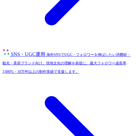
SNS・UGC運用
海外SNSでUGC・フォロワーを伸ばしたい消費財・
観光・美容ブランド向け。現地文化の理解を前提に、最大フォロワー成長率
3,800%・10万件以上の制作実績で支援します。