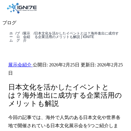
ブログ
ホ
/
ブ
/
展示
/
日本文化を活かしたイベントとは？海外進出に成功す
ー
ロ
会紹
る企業活用のメリットも解説 | IGNITE
ム
グ
介
展示会紹介
公開日:
2026年2月25日
更新日:
2026年2月25
日
日本文化を活かしたイベントと
は？海外進出に成功する企業活用の
メリットも解説
今回の記事では、海外で人気のある日本文化や世界各
地で開催されている日本文化展示会を5つご紹介しま