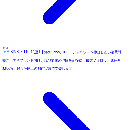
SNS・UGC運用
海外SNSでUGC・フォロワーを伸ばしたい消費財・
観光・美容ブランド向け。現地文化の理解を前提に、最大フォロワー成長率
3,800%・10万件以上の制作実績で支援します。