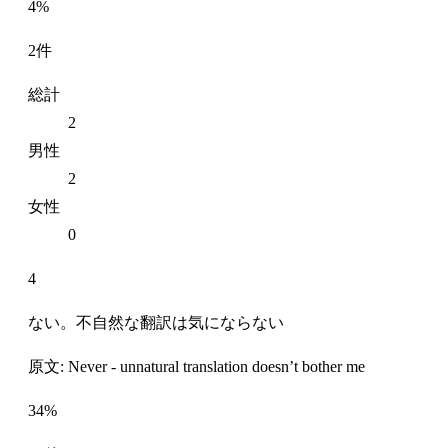
4%
2件
総計
2
男性
2
女性
0
4
ない。不自然な翻訳は気にならない
原文: Never - unnatural translation doesn’t bother me
34%