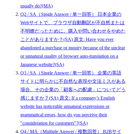
usually do?(MA)
Q2
/ SA（Single Answer / 単一回答）
日本企業の
Webサイトで、ブラウザ自動翻訳が不自然または
不明瞭だったために、購入や問い合わせをやめた
ことがありますか？(SA)
原文: Have you ever
abandoned a purchase or inquiry because of the unclear
or unnatural quality of browser auto-translation on a
Japanese website?(SA)
Q3
/ SA（Single Answer / 単一回答）
企業の英語
サイトに明らかに不自然な表現や文法ミスがある
場合、その企業の「顧客への配慮」についてどう
感じますか？(SA)
原文: If a company’s English
website has noticeable unnatural expressions or
grammatical errors, how do you perceive their
"consideration for customers"?(SA)
Q4
/ MA（Multiple Answer / 複数回答）
B2Bサイ