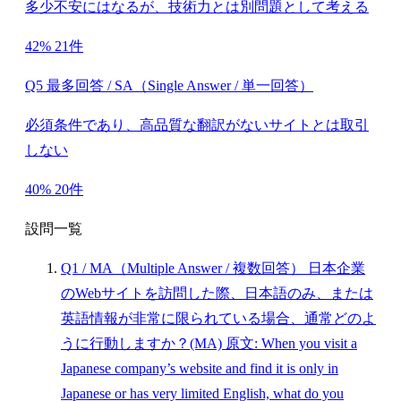
多少不安にはなるが、技術力とは別問題として考える
42%
21件
Q5 最多回答 / SA（Single Answer / 単一回答）
必須条件であり、高品質な翻訳がないサイトとは取引
しない
40%
20件
設問一覧
Q1
/ MA（Multiple Answer / 複数回答）
日本企業
のWebサイトを訪問した際、日本語のみ、または
英語情報が非常に限られている場合、通常どのよ
うに行動しますか？(MA)
原文: When you visit a
Japanese company’s website and find it is only in
Japanese or has very limited English, what do you