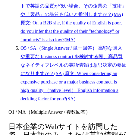
トで英語の品質が低い場合、その企業の「技術」
や「製品」の品質も低いと推測しますか？(MA)
原文: On a B2B site, if the quality of English is poor,
do you infer that the quality of their "technology" or
"products" is also low?(MA)
Q5
/ SA（Single Answer / 単一回答）
高額な購入
や重要な business contract を検討する際、高品質
なネイティブレベルの英語情報は意思決定の要因
になりますか？(SA)
原文: When considering an
expensive purchase or a major business contract, is
high-quality （native-level） English information a
deciding factor for you?(SA)
Q1 / MA（Multiple Answer / 複数回答）
日本企業のWebサイトを訪問した
際、日本語のみ、または英語情報が