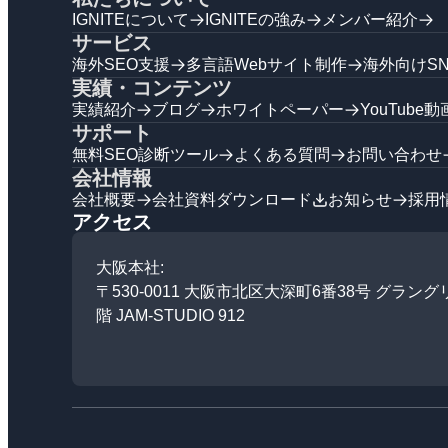
IGNITEについて
IGNITEの強み
メンバー紹介
サービス
海外SEO支援
多言語Webサイト制作
海外向けS
実績・コンテンツ
実績紹介
ブログ
ホワイトペーパー
YouTube動
サポート
無料SEO診断ツール
よくある質問
お問い合わせ
会社情報
会社概要
会社資料ダウンロード
お知らせ
採用
アクセス
大阪本社:
〒530-0011 大阪市北区大深町6番38号 グラングリ
階 JAM-STUDIO 912